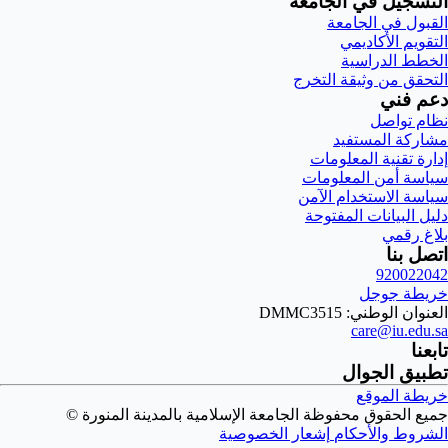
التسجيل في الجامعة
القبول في الجامعة
التقويم الأكاديمي
الخطط الدراسية
التحقق من وثيقة التخرج
دعم فني
نظام تواصل
مشاركة المستفيد
إدارة تقنية المعلومات
سياسة أمن المعلومات
سياسة الاستخدام الآمن
دليل البيانات المفتوحة
بلاغ رقمي
اتصل بنا
920022042
خريطة جوجل
العنوان الوطني: DMMC3515
care@iu.edu.sa
تابعنا
تطبيق الجوال
خريطة الموقع
جميع الحقوق محفوظة الجامعة الإسلامية بالمدينة المنورة ©
الشروط والأحكام
إشعار الخصوصية