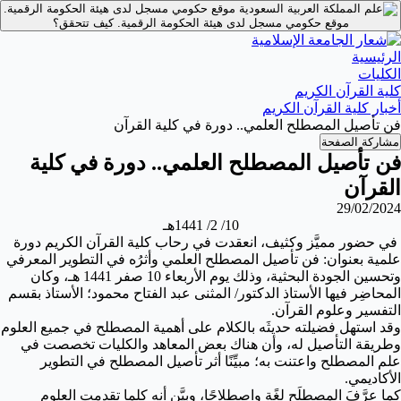
موقع حكومي مسجل لدى هيئة الحكومة الرقمية.
موقع حكومي مسجل لدى هيئة الحكومة الرقمية.
كيف تتحقق؟
الرئيسية
الكليات
كلية القرآن الكريم
أخبار كلية القرآن الكريم
فن تأصيل المصطلح العلمي.. دورة في كلية القرآن
مشاركة الصفحة
فن تأصيل المصطلح العلمي.. دورة في كلية
القرآن
29/02/2024
10/ 2/ 1441هـ
في حضور مميَّز وكثيف، انعقدت في رحاب كلية القرآن الكريم دورة
علمية بعنوان: فن تأصيل المصطلح العلمي وأثرُه في التطوير المعرفي
وتحسين الجودة البحثية، وذلك يوم الأربعاء 10 صفر 1441 هـ، وكان
المحاضِر فيها الأستاذ الدكتور/ المثنى عبد الفتاح محمود؛ الأستاذ بقسم
التفسير وعلوم القرآن.
وقد استهل فضيلته حديثَه بالكلام على أهمية المصطلح في جميع العلوم
وطريقة التأصيل له، وأن هناك بعض المعاهد والكليات تخصصت في
علم المصطلح واعتنت به؛ مبيِّنًا أثر تأصيل المصطلح في التطوير
الأكاديمي.
كما عرَّفَ المصطلَح لغًة واصطلاحًا، وبيَّن أنه كلما تقدمت العلوم