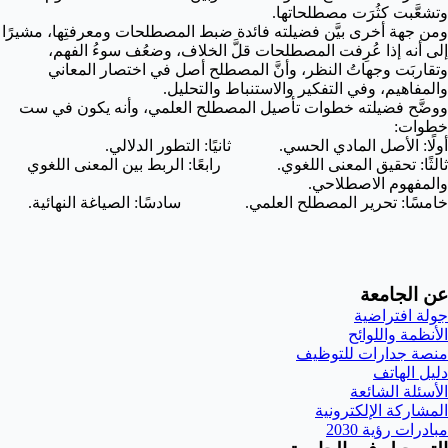
وتشعَّبت كثُرَت مصطلحاتها.
ومن جهة أخرى بيَّن فضيلته فائدة ضبط المصطلحات ومعرفتِها، مشيرًا
إلى أنه إذا عُرِفت المصطلحات قلَّ الخلاف، وضعُف سوءُ الفهم،
وتقاربَت وجهاتُ النظر، وأنَّ المصطلح أصل في اختصار المعاني
والمفاهيم، وفي التفكير والاستنباط والتحليل.
ووضَّح فضيلته خطوات تأصيل المصطلح العلمي، وأنه يكون في ست
خطوات:
أولًا: الأصل المادي الحسي. ثانيًا: التطور الدلالي.
ثالثًا: تحقيق المعنى اللغوي. رابعًا: الربط بين المعنى اللغوي
والمفهوم الاصطلاحي.
خامسًا: تحرير المصطلح العلمي.
سادسًا: الصياغة النهائية.
عن الجامعة
جولة افتراضية
الأنظمة واللوائح
منصة جدارات للتوظيف
دليل الهاتف
الأسئلة الشائعة
المشاركة الإلكترونية
مبادرات رؤية 2030