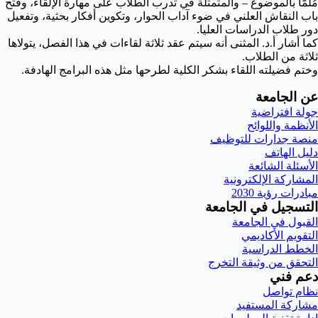
مُلمًّا بالموضوع – والمتمثلة في تدرب الطلاب على مهارة الإلقاء، وفتح
باب النقاش العلني في ضوء آداب الحوار، وتكوين أفكار بحثية، وتفعيل
دور طلاب الدراسات العليا.
كما أشار أ.د. المثنى أنه سيتم عقد ثلاثة لقاءات في هذا الفصل، يتولاها
ثلاثة من الطلاب.
وختم فضيلته اللقاء بشكر الكلية لطرحها مثل هذه البرامج الهادفة.
عن الجامعة
جولة افتراضية
الأنظمة واللوائح
منصة جدارات للتوظيف
دليل الهاتف
الأسئلة الشائعة
المشاركة الإلكترونية
مبادرات رؤية 2030
التسجيل في الجامعة
القبول في الجامعة
التقويم الأكاديمي
الخطط الدراسية
التحقق من وثيقة التخرج
دعم فني
نظام تواصل
مشاركة المستفيد