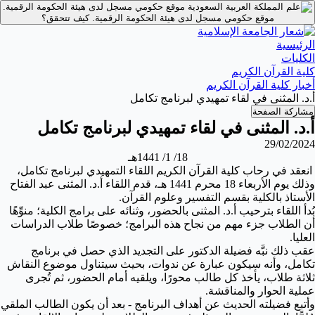
موقع حكومي مسجل لدى هيئة الحكومة الرقمية.
موقع حكومي مسجل لدى هيئة الحكومة الرقمية.
كيف تتحقق؟
الرئيسية
الكليات
كلية القرآن الكريم
أخبار كلية القرآن الكريم
أ.د. المثنى في لقاء تمهيدي لبرنامج تكامل
مشاركة الصفحة
أ.د. المثنى في لقاء تمهيدي لبرنامج تكامل
29/02/2024
18/ 1/ 1441هـ
انعقد في رحاب كلية القرآن الكريم اللقاء التمهيدي لبرنامج تكامل،
وذلك يوم الأربعاء 18 محرم 1441 هـ، قدم اللقاء أ.د. المثنى عبد الفتاح
الأستاذ بالكلية بقسم التفسير وعلوم القرآن.
بُدأ اللقاء بترحيب أ.د. المثنى بالحضور، وثنائه على برامج الكلية؛ منوِّهًا
أن الطلاب جزء مهم من نجاح هذه البرامج؛ خصوصًا طلاب الدراسات
العليا.
عقب ذلك نبَّه فضيلة الدكتور على التجديد الذي حصل في برنامج
تكامل، وأنه سيكون عبارة عن ندوات، بحيث سيتناول موضوع النقاش
ثلاثة طلاب، يأخذ كل طالب محورًا، ويلقيه أمام الحضور، ثم تُجرى
عملية الحوار والمناقشة.
وأتبع فضيلته الحديث عن أهداف البرنامج - بعد أن يكون الطالب الملقي