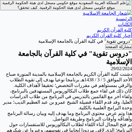
موقع حكومي مسجل لدى هيئة الحكومة الرقمية.
موقع حكومي مسجل لدى هيئة الحكومة الرقمية.
كيف تتحقق؟
الرئيسية
الكليات
كلية القرآن الكريم
أخبار كلية القرآن الكريم
"دروس تقوية" في كلية القرآن بالجامعة الإسلامية
مشاركة الصفحة
"دروس تقوية" في كلية القرآن بالجامعة
الإسلامية
29/02/2024
دشنت كلية القرآن الكريم بالجامعة الإسلامية بالمدينة المنورة صباح
الأحد الموافق 5 / 3 / 1438هـ برنامجا نوعيا يهدف إلى تقوية الطلاب
والرقي بمستواهم في مقررات التخصص؛ تحقيقا لأهداف الكلية.
كان ذلك في لقاء جمع طلاب البكالوريوس المستهدفين بالبرنامج،
ولقاء آخر مع القائمين بالتدريس في البرنامج من طلاب الدراسات
العليا، وقد قدم اللقاء فضيلة الشيخ عمرو بن عبد العظيم الديب؛ مدير
وحدة البرامج العلمية بالكلية.
هذا وتم عرض محتوى البرنامج وما يهدف إليه وبيان رسالة البرنامج
وأهدافُه وأوقات البرنامج وطريقة التواصل.
ثم فتح المجال أثناء اللقاء لطلاب البكالوريوس للاستفسارات حول
البرنامج؛ الذي لاقى مردودا إيجابيا في نفوسهم، وعبروا عن شكرهم