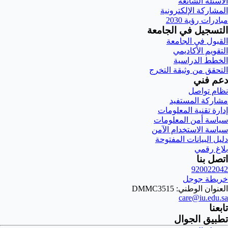
الأسئلة الشائعة
المشاركة الإلكترونية
مبادرات رؤية 2030
التسجيل في الجامعة
القبول في الجامعة
التقويم الأكاديمي
الخطط الدراسية
التحقق من وثيقة التخرج
دعم فني
نظام تواصل
مشاركة المستفيد
إدارة تقنية المعلومات
سياسة أمن المعلومات
سياسة الاستخدام الآمن
دليل البيانات المفتوحة
بلاغ رقمي
اتصل بنا
920022042
خريطة جوجل
العنوان الوطني: DMMC3515
care@iu.edu.sa
تابعنا
تطبيق الجوال