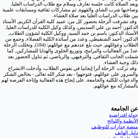
وبعد الصلاة كانت جلسة تعارف وسلام مع طلاب الدراسات العليا,
وصاحبها شرب الشاي والقهوة, ثم مشاركات ثقافية ومسابقات علمية
بين طلاب الدراسات العليا بعد صلاة العشاء.
وقد تشرفت الرحلة بحضور كل من: عميد كلية القرآن الكريم, الأستاذ
الدكتور: أحمد بن علي السديس, وكذلك وكيل الكلية للدراسات العليا,
الأستاذ الدكتور: باسم بن حمد السيد, ووكيل الكلية لشؤون الطلاب,
الدكتور: أحمد الشنقيطي, وعدد من أساتذة الكلية الفضلاء, وجمع من
الطلاب وعوائلهم, حيث بلغ عددهم مع عوائلهم: (184), وتخللت الرحلة
عددٌ من الفعاليات والبرامج، وتوزيع الحلوى والهدايا للمشاركين, كما
شملت الجانب الثقافي, والترفيهي, والرياضي, ثم تناول الحضور بعد
ذلك وجبة العشاء.
وقد تركت الرحلة أثرا إيجابيا في نفوس الطلاب، وأدخلت الانشراح
والسرور على عوائلهم، فتوجهوا
- بعد شكر الله تعالى - بخالص الشكر
والدعوات للكلية والجامعة, على إنجاح هذه الفعالية وإتاحة الفرصة لهم
بالمشاركة مع عوائلهم.
عن الجامعة
جولة افتراضية
الأنظمة واللوائح
منصة جدارات للتوظيف
دليل الهاتف