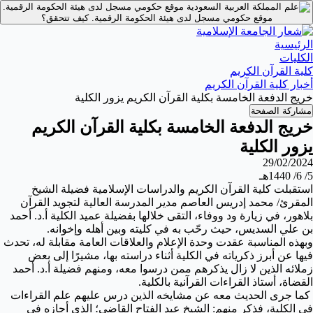
موقع حكومي مسجل لدى هيئة الحكومة الرقمية.
موقع حكومي مسجل لدى هيئة الحكومة الرقمية.
كيف تتحقق؟
الرئيسية
الكليات
كلية القرآن الكريم
أخبار كلية القرآن الكريم
خريج الدفعة الخامسة بكلية القرآن الكريم يزور الكلية
مشاركة الصفحة
خريج الدفعة الخامسة بكلية القرآن الكريم
يزور الكلية
29/02/2024
5/ 6/ 1440هـ
استقبلت كلية القرآن الكريم والدراسات الإسلامية فضيلة الشيخ
المقرئ/ محمد إدريس العاصم مدير المدرسة العالية لتجويد القرآن
بلاهور، في زيارة ود ووفاء، التقى خلالها بفضيلة عميد الكلية أ.د. أحمد
بن علي السديس، حيث رحّب به في كليته وبين أهله وإخوانه.
وبهذه المناسبة عقدت وحدة الإعلام والعلاقات العامة مقابلة له، تحدث
فيها عن أبرز ذكرياته في الكلية أثناء دراسته بها، مشيرًا إلى بعض
زملائه الذين لا زال يذكرهم ممن درسوا معه، ومنهم فضيلة أ.د. أحمد
القضاة، أستاذ القراءات القرآنية بالكلية.
كما جرى الحديث معه عن مشايخه الذين درس عليهم علم القراءات
في الكلية، فذكر منهم: الشيخ عبد الفتاح القاضي؛ الذي أجازه في