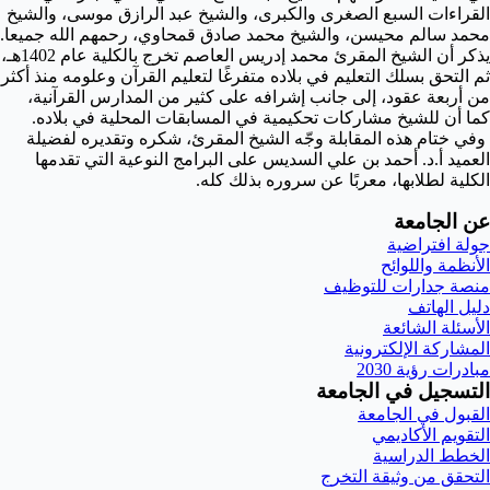
القراءات السبع الصغرى والكبرى، والشيخ عبد الرازق موسى، والشيخ
محمد سالم محيسن، والشيخ محمد صادق قمحاوي، رحمهم الله جميعا.
يذكر أن الشيخ المقرئ محمد إدريس العاصم تخرج بالكلية عام 1402هـ،
ثم التحق بسلك التعليم في بلاده متفرغًا لتعليم القرآن وعلومه منذ أكثر
من أربعة عقود، إلى جانب إشرافه على كثير من المدارس القرآنية،
كما أن للشيخ مشاركات تحكيمية في المسابقات المحلية في بلاده.
وفي ختام هذه المقابلة وجّه الشيخ المقرئ، شكره وتقديره لفضيلة
العميد أ.د. أحمد بن علي السديس على البرامج النوعية التي تقدمها
الكلية لطلابها، معربًا عن سروره بذلك كله.
عن الجامعة
جولة افتراضية
الأنظمة واللوائح
منصة جدارات للتوظيف
دليل الهاتف
الأسئلة الشائعة
المشاركة الإلكترونية
مبادرات رؤية 2030
التسجيل في الجامعة
القبول في الجامعة
التقويم الأكاديمي
الخطط الدراسية
التحقق من وثيقة التخرج