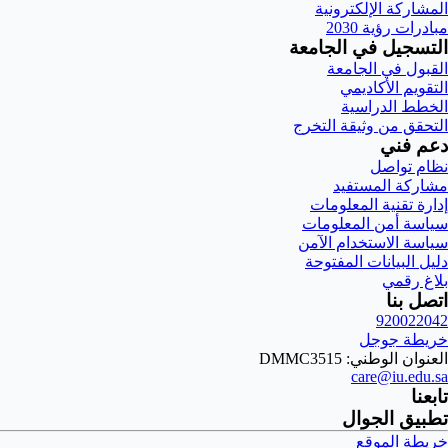
المشاركة الإلكترونية
مبادرات رؤية 2030
التسجيل في الجامعة
القبول في الجامعة
التقويم الأكاديمي
الخطط الدراسية
التحقق من وثيقة التخرج
دعم فني
نظام تواصل
مشاركة المستفيد
إدارة تقنية المعلومات
سياسة أمن المعلومات
سياسة الاستخدام الآمن
دليل البيانات المفتوحة
بلاغ رقمي
اتصل بنا
920022042
خريطة جوجل
العنوان الوطني: DMMC3515
care@iu.edu.sa
تابعنا
تطبيق الجوال
خريطة الموقع