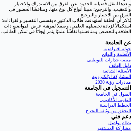
وبعدها انتقل فضيلته للحديث عن الفرق بين الاستدراك والاختيار
والتعقيب، والترجيح؛ مبينا أنواع كل نوع منها، ومناقشًا الحضور في
الفرق بين الاختيار والترجيح.
يُذكر أن الحلقة استهدفت طلاب الدكتوراه بقسمي التفسير والقراءات؛
استكمالاً لزيادة تحصيلهم العلمي، وصقلًا لموهبة عرض المواضيع ذات
العلاقة بالتخصص ومناقشتها نقاشًا علميًا يثمر إيجابًا في تمكن الطالب.
عن الجامعة
جولة افتراضية
الأنظمة واللوائح
منصة جدارات للتوظيف
دليل الهاتف
الأسئلة الشائعة
المشاركة الإلكترونية
مبادرات رؤية 2030
التسجيل في الجامعة
القبول في الجامعة
التقويم الأكاديمي
الخطط الدراسية
التحقق من وثيقة التخرج
دعم فني
نظام تواصل
مشاركة المستفيد