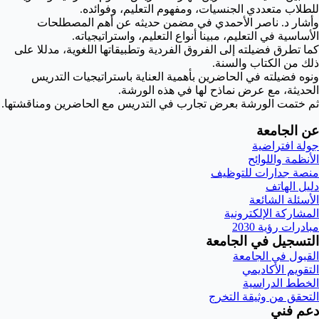
للطلاب متعددي الجنسيات، ومفهوم التعليم، وفوائده.
وأشار د. ناصر الأحمدي في مضمن حديثه عن أهم المصطلحات
الأساسية في التعليم، مبينا أنواع التعليم، واستراتيجياته.
كما تطرق فضيلته إلى الفروق الفردية وتطبيقاتها اللغوية، مدللا على
ذلك من الكتاب والسنة.
ونوه فضيلته في الحاضرين بأهمية العناية باستراتيجيات التدريس
الحديثة، مع عرض نماذح لها في هذه الورشة.
ثم ختمت الورشة بعرض تجارب في التدريس مع الحاضرين ومناقشتها.
عن الجامعة
جولة افتراضية
الأنظمة واللوائح
منصة جدارات للتوظيف
دليل الهاتف
الأسئلة الشائعة
المشاركة الإلكترونية
مبادرات رؤية 2030
التسجيل في الجامعة
القبول في الجامعة
التقويم الأكاديمي
الخطط الدراسية
التحقق من وثيقة التخرج
دعم فني