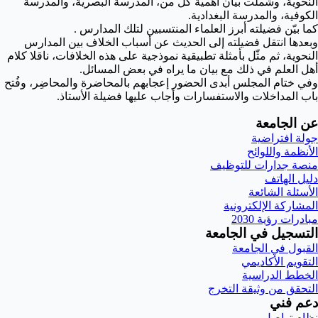
النحوية، وشملت بيان أهمية كلٍّ من، المدرسة البصرية، والمدرسة
الكوفية، والمدرسة البغدادية.
كما بيّن فضيلته أبرز العلماء المنتسبين لتلك المدارس .
وبعدها انتقل فضيلته إلى الحديث عن أسباب الخلاف بين المدارس
النحوية، ثم مثّل بأمثلة تطبيقية نموذجية على هذه الخلافات، ناقلا كلام
أهل العلم في ذلك مع بيان ما يراه في بعض المسائل.
وفي ختام المجلس أبدى الحضور إعجابهم بالمحاضرة والمحاضِر، وفُتح
باب المداخلات والاستفسارات وأجاب عليها فضيلة الأستاذ.
عن الجامعة
جولة افتراضية
الأنظمة واللوائح
منصة جدارات للتوظيف
دليل الهاتف
الأسئلة الشائعة
المشاركة الإلكترونية
مبادرات رؤية 2030
التسجيل في الجامعة
القبول في الجامعة
التقويم الأكاديمي
الخطط الدراسية
التحقق من وثيقة التخرج
دعم فني
نظام تواصل