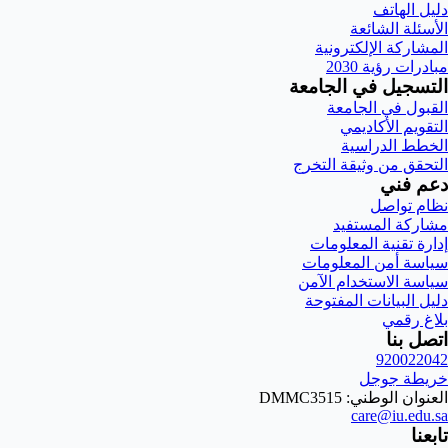
دليل الهاتف
الأسئلة الشائعة
المشاركة الإلكترونية
مبادرات رؤية 2030
التسجيل في الجامعة
القبول في الجامعة
التقويم الأكاديمي
الخطط الدراسية
التحقق من وثيقة التخرج
دعم فني
نظام تواصل
مشاركة المستفيد
إدارة تقنية المعلومات
سياسة أمن المعلومات
سياسة الاستخدام الآمن
دليل البيانات المفتوحة
بلاغ رقمي
اتصل بنا
920022042
خريطة جوجل
العنوان الوطني: DMMC3515
care@iu.edu.sa
تابعنا