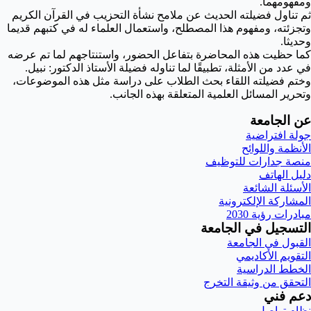
ومفهومهما.
ثم تناول فضيلته الحديث عن ملامح نشأة التحزيب في القرآن الكريم
وتجزئته، ومفهوم هذا المصطلح، واستعمال العلماء له في كتبهم قديما
وحديثا.
كما حظيت هذه المحاضرة بتفاعل الحضور، واستنتاجهم لما تم عرضه
في عدد من الأمثلة، تطبيقًا لما تناوله فضيلة الأستاذ الدكتور: نبيل
.
وختم فضيلته اللقاء بحث الطلاب على دراسة مثل هذه الموضوعات،
وتحرير المسائل العلمية المتعلقة بهذه الجانب.
عن الجامعة
جولة افتراضية
الأنظمة واللوائح
منصة جدارات للتوظيف
دليل الهاتف
الأسئلة الشائعة
المشاركة الإلكترونية
مبادرات رؤية 2030
التسجيل في الجامعة
القبول في الجامعة
التقويم الأكاديمي
الخطط الدراسية
التحقق من وثيقة التخرج
دعم فني
نظام تواصل