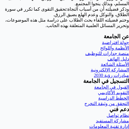
المسلم، وبذلك ينجوا المجتمع.
وذكر فضيلته أن من أسباب النجاة:تحقيق التقوى كما تكرر في سورة
الطلاق، والتوكل وعدم الهلع بضيق الرزق.
وختم فضيلته اللقاء بحث الطلاب على دراسة مثل هذه الموضوعات،
وتحرير المسائل العلمية المتعلقة بهذه الجانب.
عن الجامعة
جولة افتراضية
الأنظمة واللوائح
منصة جدارات للتوظيف
دليل الهاتف
الأسئلة الشائعة
المشاركة الإلكترونية
مبادرات رؤية 2030
التسجيل في الجامعة
القبول في الجامعة
التقويم الأكاديمي
الخطط الدراسية
التحقق من وثيقة التخرج
دعم فني
نظام تواصل
مشاركة المستفيد
إدارة تقنية المعلومات