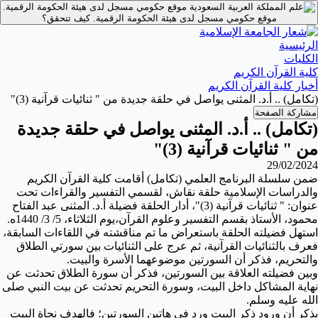
موقع حكومي مسجل لدى هيئة الحكومة الرقمية.
موقع حكومي مسجل لدى هيئة الحكومة الرقمية.
كيف تتحقق؟
الرئيسية
الكليات
كلية القرآن الكريم
أخبار كلية القرآن الكريم
(تكامل) .. أ.د. المثنى يواصل في حلقة جديدة من " ثنائيات قرآنية (3)"
مشاركة الصفحة
(تكامل) .. أ.د. المثنى يواصل في حلقة جديدة
من " ثنائيات قرآنية (3)"
29/02/2024
ضمن سلسلة البرنامج العلمي (تكامل) أقامت كلية القرآن الكريم
والدراسات الإسلامية حلقة نقاش، لقسمي التفسير والقراءات تحت
عنوان:
" ثنائيات قرآنية (3)"
، أدار الحلقة فضيلة أ.د. المثنى عبد الفتاح
محمود، الأستاذ بقسم التفسير وعلوم القرآن،
يوم الثلاثاء، 5/ 3/ 1440ه.
استهل فضيلته الحلقة باستعراض ما تم مناقشته في اللقاءات السابقة،
فعرف بالثنائيات القرآنية، ثم عرج على الثنائيات بين سورتي الطلاق
والتحريم، فذكر أن السورتين موضوعهما الأسرة والبيت.
وبين فضيلته العلاقة بين السورتين، فذكر أن سورة الطلاق تحدثت عن
نهاية المشاكل داخل البيت، وسورة التحريم تحدثت عن بيت النبي صلى
الله عليه وسلم.
يذكر أن ورود ذكر البيت ورد في هاتين السورتين؛ فالهدف نجاة البيت