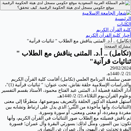
موقع حكومي مسجل لدى هيئة الحكومة الرقمية.
موقع حكومي مسجل لدى هيئة الحكومة الرقمية.
كيف تتحقق؟
الرئيسية
الكليات
كلية القرآن الكريم
أخبار كلية القرآن الكريم
(تكامل) .. أ.د. المثنى يناقش مع الطلاب " ثنائيات قرآنية"
مشاركة الصفحة
(تكامل) .. أ.د. المثنى يناقش مع الطلاب "
ثنائيات قرآنية"
29/02/2024
21/ 2/ 1440ه.
ضمن سلسلة البرنامج العلمي (تكامل) أقامت كلية القرآن الكريم
والدراسات الإسلامية حلقة نقاش، تحت عنوان:
" ثنائيات قرآنية (1)"
،
أدار الحلقة فضيلة أ.د. المثنى عبد الفتاح محمود، الأستاذ بقسم التفسير
وعلوم القرآن،
يوم الثلاثاء،
21/ 2/ 1440هـ.
استهل فضيلة الدكتور الحلقة بالتعريف بموضوعها، متطرقًا إلى معنى
(الثنائيات)، وأنها مأخوذة من الثَّنْي؛ الذي يدل على ارتباط وتشابه بين
مفردة ومفردة، أو معنى ومعنى، أو سورة وسورة.
ثم ناقش فضيلته مع الطلاب صور الثنائيات في القرآن الكريم، وأنها
تكون: بين السور، ومثَّل لذلك: بسورتَي البقرة وآل عمران؛ فسورة
البقرة تحدثت عن اليهود، وآل عمران عن النصارى.