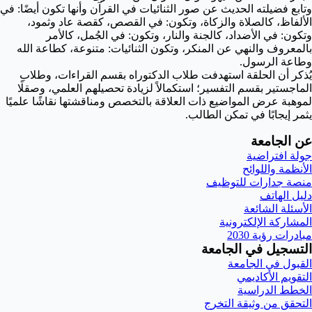
وتابع فضيلته الحديث عن صور الثنائيات في القرآن وأنها تكون أيضًا: في
الألفاظ، كالصلاة والزكاة، وتكون: في القصص، كقصة عاد وثمود،
وتكون: في الأضداد، كالجنة والنار، وتكون: في الجُمل، كالأمر
بالمعروف والنهي عن المنكر، وتكون الثنائيات: متنوعة، كطاعة الله
وطاعة الرسول.
يُذكر أن الحلقة استهدفت طلاب الدكتوراه بقسم القراءات، وطلاب
الماجستير بقسم التفسير؛ استكمالاً لزيادة تحصيلهم العلمي، وصقلًا
لموهبة عرض المواضيع ذات العلاقة بالتخصص ومناقشتها نقاشًا علميًا
يثمر إيجابًا في تمكن الطالب.
عن الجامعة
جولة افتراضية
الأنظمة واللوائح
منصة جدارات للتوظيف
دليل الهاتف
الأسئلة الشائعة
المشاركة الإلكترونية
مبادرات رؤية 2030
التسجيل في الجامعة
القبول في الجامعة
التقويم الأكاديمي
الخطط الدراسية
التحقق من وثيقة التخرج