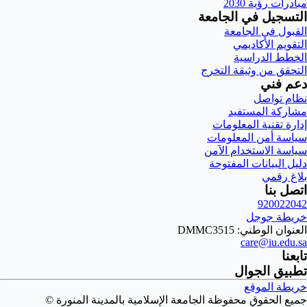
مبادرات رؤية 2030
التسجيل في الجامعة
القبول في الجامعة
التقويم الأكاديمي
الخطط الدراسية
التحقق من وثيقة التخرج
دعم فني
نظام تواصل
مشاركة المستفيد
إدارة تقنية المعلومات
سياسة أمن المعلومات
سياسة الاستخدام الآمن
دليل البيانات المفتوحة
بلاغ رقمي
اتصل بنا
920022042
خريطة جوجل
العنوان الوطني: DMMC3515
care@iu.edu.sa
تابعنا
تطبيق الجوال
خريطة الموقع
جميع الحقوق محفوظة الجامعة الإسلامية بالمدينة المنورة ©