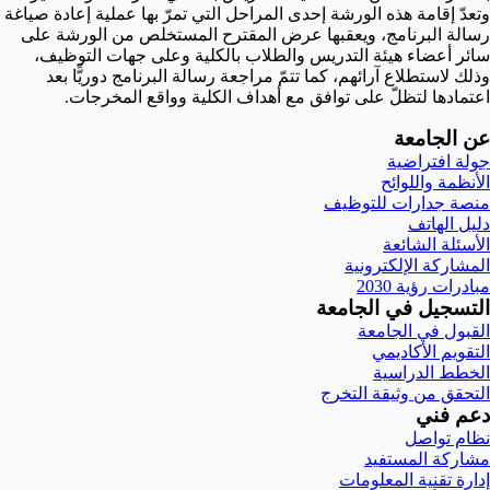
وتعدّ إقامة هذه الورشة إحدى المراحل التي تمرّ بها عملية إعادة صياغة
رسالة البرنامج، ويعقبها عرض المقترح المستخلص من الورشة على
سائر أعضاء هيئة التدريس والطلاب بالكلية وعلى جهات التوظيف،
وذلك لاستطلاع آرائهم، كما تتمّ مراجعة رسالة البرنامج دوريًّا بعد
اعتمادها لتظلّ على توافق مع أهداف الكلية وواقع المخرجات.
عن الجامعة
جولة افتراضية
الأنظمة واللوائح
منصة جدارات للتوظيف
دليل الهاتف
الأسئلة الشائعة
المشاركة الإلكترونية
مبادرات رؤية 2030
التسجيل في الجامعة
القبول في الجامعة
التقويم الأكاديمي
الخطط الدراسية
التحقق من وثيقة التخرج
دعم فني
نظام تواصل
مشاركة المستفيد
إدارة تقنية المعلومات