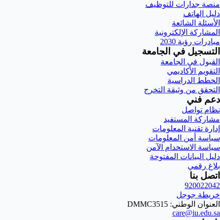
منصة جدارات للتوظيف
دليل الهاتف
الأسئلة الشائعة
المشاركة الإلكترونية
مبادرات رؤية 2030
التسجيل في الجامعة
القبول في الجامعة
التقويم الأكاديمي
الخطط الدراسية
التحقق من وثيقة التخرج
دعم فني
نظام تواصل
مشاركة المستفيد
إدارة تقنية المعلومات
سياسة أمن المعلومات
سياسة الاستخدام الآمن
دليل البيانات المفتوحة
بلاغ رقمي
اتصل بنا
920022042
خريطة جوجل
العنوان الوطني: DMMC3515
care@iu.edu.sa