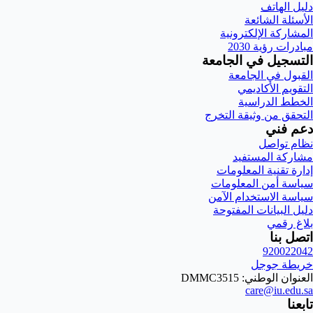
دليل الهاتف
الأسئلة الشائعة
المشاركة الإلكترونية
مبادرات رؤية 2030
التسجيل في الجامعة
القبول في الجامعة
التقويم الأكاديمي
الخطط الدراسية
التحقق من وثيقة التخرج
دعم فني
نظام تواصل
مشاركة المستفيد
إدارة تقنية المعلومات
سياسة أمن المعلومات
سياسة الاستخدام الآمن
دليل البيانات المفتوحة
بلاغ رقمي
اتصل بنا
920022042
خريطة جوجل
العنوان الوطني: DMMC3515
care@iu.edu.sa
تابعنا