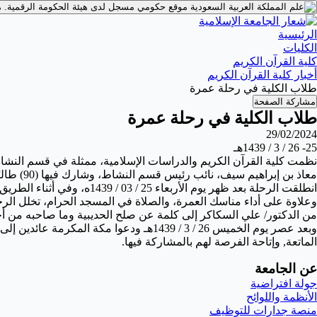
موقع حكومي مسجل لدى هيئة الحكومة الرقمية.
م
الرئيسية
الكليات
كلية القرآن الكريم
أخبار كلية القرآن الكريم
طلاب الكلية في رحلة عمرة
مشاركة الصفحة
طلاب الكلية في رحلة عمرة
29/02/2024
25- 26 / 3 / 1439هـ
نظمت كلية القرآن الكريم والدراسات الإسلامية، ممثلة في قسم النشاط
معاذ بن إبراهيم سيف، نائب رئيس قسم النشاط، وشارك فيها (90) طالبًا من طلاب الكلية.
انطلقت الرحلة بعد ظهر يوم الأربعاء 25 / 03 / 1439ه، وفي أثناء الطريق قام الدكتور/ معاذ سيف بشرح صفة الإحرام وواجباته وسننه ومحظوراته، وتوضيح صفة العمرة وأركانها وواجباتها.
وعلاوة على أداء مناسك العمرة، والصلاة في المسجد الحرام، تخلل الرح
من الدكتور/ علي السكاكر إلى كلمة عن صلح الحديبية وما صاحبه من أ
وبعد عصر يوم الخميس 26 / 3 / 1439هـ ودعوا مكة المكرمة عائدين إلى المدينة المنورة، حيث وصلوها بعد العشاء، وكلهم فرح وسرور، لهجين بالشكر
الماتعة, وإتاحة الفرصة لهم بالمشاركة فيها.
عن الجامعة
جولة افتراضية
الأنظمة واللوائح
منصة جدارات للتوظيف