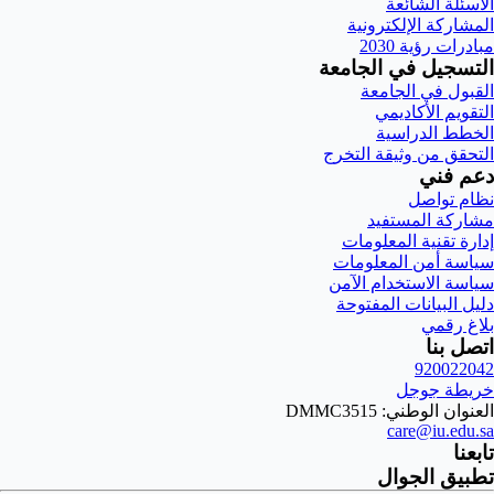
الأسئلة الشائعة
المشاركة الإلكترونية
مبادرات رؤية 2030
التسجيل في الجامعة
القبول في الجامعة
التقويم الأكاديمي
الخطط الدراسية
التحقق من وثيقة التخرج
دعم فني
نظام تواصل
مشاركة المستفيد
إدارة تقنية المعلومات
سياسة أمن المعلومات
سياسة الاستخدام الآمن
دليل البيانات المفتوحة
بلاغ رقمي
اتصل بنا
920022042
خريطة جوجل
العنوان الوطني: DMMC3515
care@iu.edu.sa
تابعنا
تطبيق الجوال