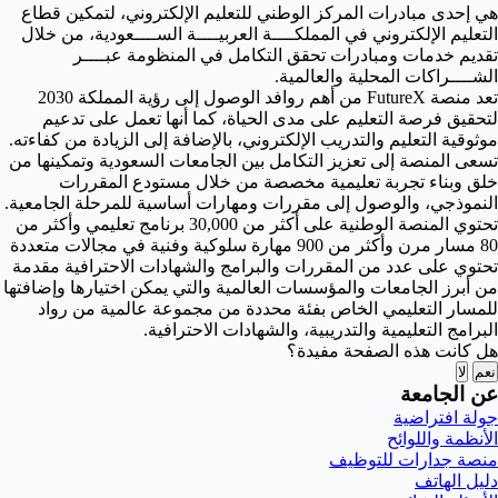
هي إحدى مبادرات المركز الوطني للتعليم الإلكتروني، لتمكين قطاع
التعليم الإلكتروني في المملكــــة العربيــــة الســــعودية، من خلال
تقديم خدمات ومبادرات تحقق التكامل في المنظومة عبــــر
الشــــراكات المحلية والعالمية.
تعد منصة FutureX من أهم روافد الوصول إلى رؤية المملكة 2030
لتحقيق فرصة التعليم على مدى الحياة، كما أنها تعمل على تدعيم
موثوقية التعليم والتدريب الإلكتروني، بالإضافة إلى الزيادة من كفاءته.
تسعى المنصة إلى تعزيز التكامل بين الجامعات السعودية وتمكينها من
خلق وبناء تجربة تعليمية مخصصة من خلال مستودع المقررات
النموذجي، والوصول إلى مقررات ومهارات أساسية للمرحلة الجامعية.
تحتوي المنصة الوطنية على أكثر من 30,000 برنامج تعليمي وأكثر من
80 مسار مرن وأكثر من 900 مهارة سلوكية وفنية في مجالات متعددة
تحتوي على عدد من المقررات والبرامج والشهادات الاحترافية مقدمة
من أبرز الجامعات والمؤسسات العالمية والتي يمكن اختيارها وإضافتها
للمسار التعليمي الخاص بفئة محددة من مجموعة عالمية من رواد
البرامج التعليمية والتدريبية، والشهادات الاحترافية.
هل كانت هذه الصفحة مفيدة؟
نعم
لا
عن الجامعة
جولة افتراضية
الأنظمة واللوائح
منصة جدارات للتوظيف
دليل الهاتف