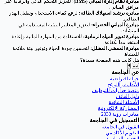
مبادرة نظام إدارة المباني (BMS)
: لتعزيز التحكم الذكي والرقابة على
مرافق المباني.
مبادرة ترشيد استهلاك الطاقة:
لرفع كفاءة الاستخدام وتقليل الهدر
الطاقي.
مبادرة المباني الخضراء:
لتعزيز المعايير البيئية المستدامة في
المنشآت.
مبادرة تدوير المياه الرمادية:
للاستفادة من الموارد المائية وإعادة
استخدامها بكفاءة.
مبادرة الممشى المظلل:
لتحسين جودة الحياة وتوفير بيئة ملائمة
للمشاة.
هل كانت هذه الصفحة مفيدة؟
نعم
لا
عن الجامعة
جولة افتراضية
الأنظمة واللوائح
منصة جدارات للتوظيف
دليل الهاتف
الأسئلة الشائعة
المشاركة الإلكترونية
مبادرات رؤية 2030
التسجيل في الجامعة
القبول في الجامعة
التقويم الأكاديمي
الخطط الدراسية