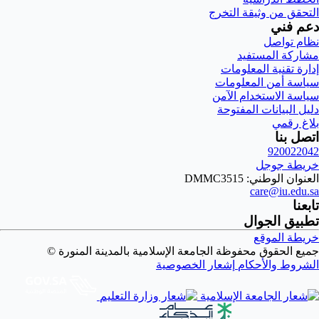
التحقق من وثيقة التخرج
دعم فني
نظام تواصل
مشاركة المستفيد
إدارة تقنية المعلومات
سياسة أمن المعلومات
سياسة الاستخدام الآمن
دليل البيانات المفتوحة
بلاغ رقمي
اتصل بنا
920022042
خريطة جوجل
العنوان الوطني: DMMC3515
care@iu.edu.sa
تابعنا
تطبيق الجوال
خريطة الموقع
جميع الحقوق محفوظة الجامعة الإسلامية بالمدينة المنورة ©
الشروط والأحكام
إشعار الخصوصية