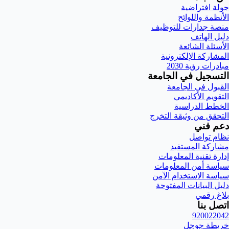
جولة افتراضية
الأنظمة واللوائح
منصة جدارات للتوظيف
دليل الهاتف
الأسئلة الشائعة
المشاركة الإلكترونية
مبادرات رؤية 2030
التسجيل في الجامعة
القبول في الجامعة
التقويم الأكاديمي
الخطط الدراسية
التحقق من وثيقة التخرج
دعم فني
نظام تواصل
مشاركة المستفيد
إدارة تقنية المعلومات
سياسة أمن المعلومات
سياسة الاستخدام الآمن
دليل البيانات المفتوحة
بلاغ رقمي
اتصل بنا
920022042
خريطة جوجل