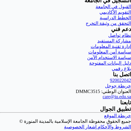
التسجيل في الجامعة
القبول في الجامعة
التقويم الأكاديمي
الخطط الدراسية
التحقق من وثيقة التخرج
دعم فني
نظام تواصل
مشاركة المستفيد
إدارة تقنية المعلومات
سياسة أمن المعلومات
سياسة الاستخدام الآمن
دليل البيانات المفتوحة
بلاغ رقمي
اتصل بنا
920022042
خريطة جوجل
العنوان الوطني: DMMC3515
care@iu.edu.sa
تابعنا
تطبيق الجوال
خريطة الموقع
جميع الحقوق محفوظة الجامعة الإسلامية بالمدينة المنورة ©
الشروط والأحكام
إشعار الخصوصية