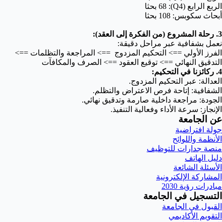
الربع الرابع (Q4): 68 بحثا
أبحاث سكوبس: 108 بحثا
​3. رحلة المشروع (من الفكرة إلى العقد):
نعمل بشفافية عبر مراحل دقيقة:
الفرز الأولي ==> التحكيم المزدوج ==> المراجعة والتظلمات ==>
التدقيق النهائي ==> توقيع العقود ==> الصرف والمكافآت
​4. ركائزنا في التحكيم:
​العدالة: عبر التحكيم المزدوج.
​الشفافية: إتاحة فرص الاعتراض والتظلم.
​الجودة: مراجعة داخلية صارمة وتدقيق نهائي.
​الإنجاز: سرعة الأداء وفعالية التنفيذ.
عن الجامعة
جولة افتراضية
الأنظمة واللوائح
منصة جدارات للتوظيف
دليل الهاتف
الأسئلة الشائعة
المشاركة الإلكترونية
مبادرات رؤية 2030
التسجيل في الجامعة
القبول في الجامعة
التقويم الأكاديمي