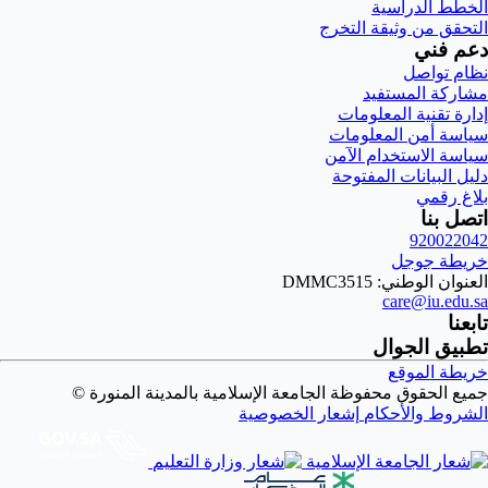
الخطط الدراسية
التحقق من وثيقة التخرج
دعم فني
نظام تواصل
مشاركة المستفيد
إدارة تقنية المعلومات
سياسة أمن المعلومات
سياسة الاستخدام الآمن
دليل البيانات المفتوحة
بلاغ رقمي
اتصل بنا
920022042
خريطة جوجل
العنوان الوطني: DMMC3515
care@iu.edu.sa
تابعنا
تطبيق الجوال
خريطة الموقع
جميع الحقوق محفوظة الجامعة الإسلامية بالمدينة المنورة ©
الشروط والأحكام
إشعار الخصوصية