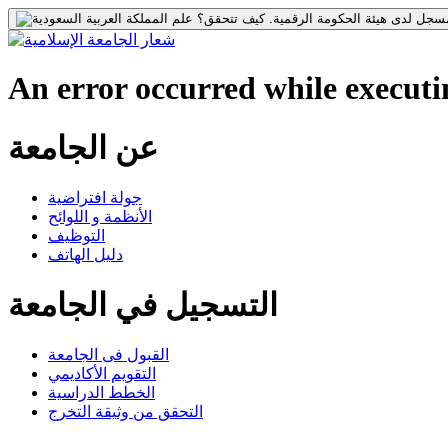
جل لدى هيئة الحكومة الرقمية.
كيف تتحقق؟
An error occurred while executin
عن الجامعة
جولة افتراضية
الأنظمة و اللوائح
التوظيف
دليل الهاتف
التسجيل في الجامعة
القبول فى الجامعة
التقويم الأكاديمي
الخطط الدراسية
التحقق من وثيقة التخرج