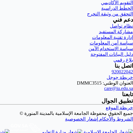
التقويم الأكاديمي
الخطط الدراسية
التحقق من وثيقة التخرج
دعم فني
نظام تواصل
مشاركة المستفيد
إدارة تقنية المعلومات
سياسة أمن المعلومات
سياسة الاستخدام الآمن
دليل البيانات المفتوحة
بلاغ رقمي
اتصل بنا
920022042
خريطة جوجل
العنوان الوطني: DMMC3515
care@iu.edu.sa
تابعنا
تطبيق الجوال
خريطة الموقع
جميع الحقوق محفوظة الجامعة الإسلامية بالمدينة المنورة ©
الشروط والأحكام
إشعار الخصوصية