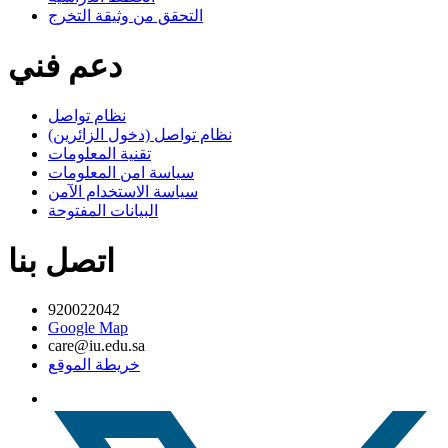
التحقق من وثيقة التخرج
دعم فني
نظام تواصل
نظام تواصل (دخول الزائرين)
تقنية المعلومات
سياسة امن المعلومات
سياسة الاستخدام الآمن
البيانات المفتوحة
اتصل بنا
920022042
Google Map
care@iu.edu.sa
خريطة الموقع