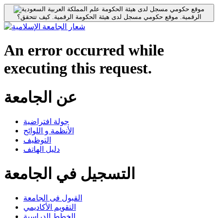
موقع حكومي مسجل لدى هيئة الحكومة
الرقمية.
موقع حكومي مسجل لدى هيئة الحكومة الرقمية.
كيف تتحقق؟
An error occurred while
executing this request.
عن الجامعة
جولة افتراضية
الأنظمة و اللوائح
التوظيف
دليل الهاتف
التسجيل في الجامعة
القبول فى الجامعة
التقويم الأكاديمي
الخطط الدراسية