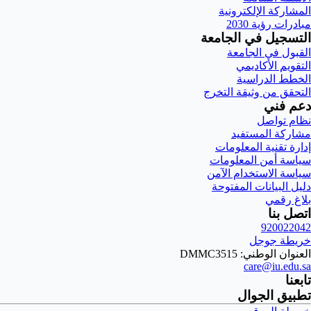
المشاركة الإلكترونية
مبادرات رؤية 2030
التسجيل في الجامعة
القبول في الجامعة
التقويم الأكاديمي
الخطط الدراسية
التحقق من وثيقة التخرج
دعم فني
نظام تواصل
مشاركة المستفيد
إدارة تقنية المعلومات
سياسة أمن المعلومات
سياسة الاستخدام الآمن
دليل البيانات المفتوحة
بلاغ رقمي
اتصل بنا
920022042
خريطة جوجل
العنوان الوطني: DMMC3515
care@iu.edu.sa
تابعنا
تطبيق الجوال