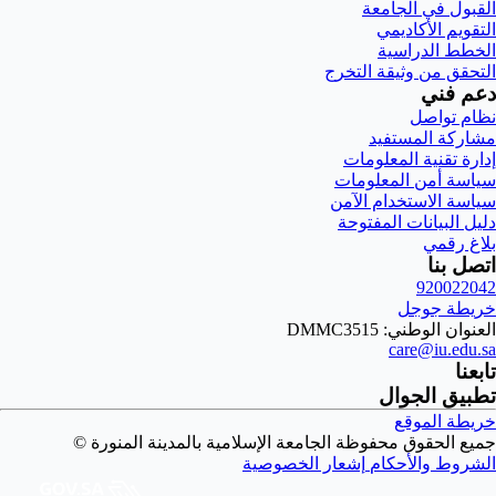
القبول في الجامعة
التقويم الأكاديمي
الخطط الدراسية
التحقق من وثيقة التخرج
دعم فني
نظام تواصل
مشاركة المستفيد
إدارة تقنية المعلومات
سياسة أمن المعلومات
سياسة الاستخدام الآمن
دليل البيانات المفتوحة
بلاغ رقمي
اتصل بنا
920022042
خريطة جوجل
العنوان الوطني: DMMC3515
care@iu.edu.sa
تابعنا
تطبيق الجوال
خريطة الموقع
جميع الحقوق محفوظة الجامعة الإسلامية بالمدينة المنورة ©
الشروط والأحكام
إشعار الخصوصية