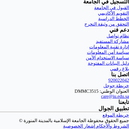
التسجيل في الجامعة
القبول في الجامعة
التقويم الأكاديمي
الخطط الدراسية
التحقق من وثيقة التخرج
دعم فني
نظام تواصل
مشاركة المستفيد
إدارة تقنية المعلومات
سياسة أمن المعلومات
سياسة الاستخدام الآمن
دليل البيانات المفتوحة
بلاغ رقمي
اتصل بنا
920022042
خريطة جوجل
العنوان الوطني: DMMC3515
care@iu.edu.sa
تابعنا
تطبيق الجوال
خريطة الموقع
جميع الحقوق محفوظة الجامعة الإسلامية بالمدينة المنورة ©
الشروط والأحكام
إشعار الخصوصية