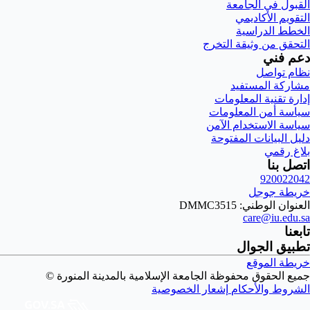
القبول في الجامعة
التقويم الأكاديمي
الخطط الدراسية
التحقق من وثيقة التخرج
دعم فني
نظام تواصل
مشاركة المستفيد
إدارة تقنية المعلومات
سياسة أمن المعلومات
سياسة الاستخدام الآمن
دليل البيانات المفتوحة
بلاغ رقمي
اتصل بنا
920022042
خريطة جوجل
العنوان الوطني: DMMC3515
care@iu.edu.sa
تابعنا
تطبيق الجوال
خريطة الموقع
جميع الحقوق محفوظة الجامعة الإسلامية بالمدينة المنورة ©
الشروط والأحكام
إشعار الخصوصية