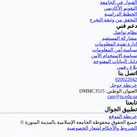
القبول في الجامعة
التقويم الأكاديمي
الخطط الدراسية
التحقق من وثيقة التخرج
دعم فني
نظام تواصل
مشاركة المستفيد
إدارة تقنية المعلومات
سياسة أمن المعلومات
سياسة الاستخدام الآمن
دليل البيانات المفتوحة
بلاغ رقمي
اتصل بنا
920022042
خريطة جوجل
العنوان الوطني: DMMC3515
care@iu.edu.sa
تابعنا
تطبيق الجوال
خريطة الموقع
جميع الحقوق محفوظة الجامعة الإسلامية بالمدينة المنورة ©
الشروط والأحكام
إشعار الخصوصية