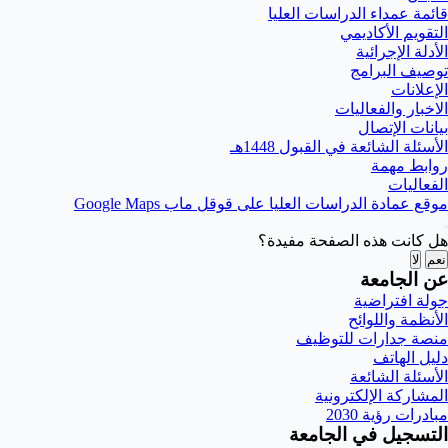
قائمة عمداء الدراسات العليا
التقويم الأكاديمي
الأدلة الإجرائية
توصيف البرامج
الإعلانات
الاخبار والفعاليات
بيانات الإتصال
الأسئلة الشائعة في القبول 1448هـ
روابط مهمة
الفعاليات
موقع عمادة الدراسات العليا على قوقل ماب Google Maps
هل كانت هذه الصفحة مفيدة؟
نعم
لا
عن الجامعة
جولة افتراضية
الأنظمة واللوائح
منصة جدارات للتوظيف
دليل الهاتف
الأسئلة الشائعة
المشاركة الإلكترونية
مبادرات رؤية 2030
التسجيل في الجامعة