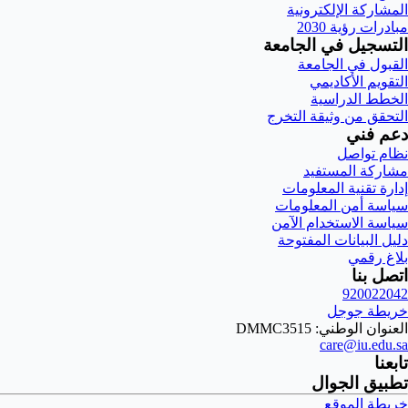
المشاركة الإلكترونية
مبادرات رؤية 2030
التسجيل في الجامعة
القبول في الجامعة
التقويم الأكاديمي
الخطط الدراسية
التحقق من وثيقة التخرج
دعم فني
نظام تواصل
مشاركة المستفيد
إدارة تقنية المعلومات
سياسة أمن المعلومات
سياسة الاستخدام الآمن
دليل البيانات المفتوحة
بلاغ رقمي
اتصل بنا
920022042
خريطة جوجل
العنوان الوطني: DMMC3515
care@iu.edu.sa
تابعنا
تطبيق الجوال
خريطة الموقع