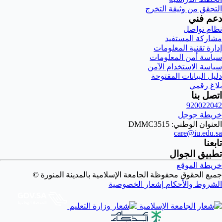
التحقق من وثيقة التخرج
دعم فني
نظام تواصل
مشاركة المستفيد
إدارة تقنية المعلومات
سياسة أمن المعلومات
سياسة الاستخدام الآمن
دليل البيانات المفتوحة
بلاغ رقمي
اتصل بنا
920022042
خريطة جوجل
العنوان الوطني: DMMC3515
care@iu.edu.sa
تابعنا
تطبيق الجوال
خريطة الموقع
جميع الحقوق محفوظة الجامعة الإسلامية بالمدينة المنورة ©
الشروط والأحكام
إشعار الخصوصية