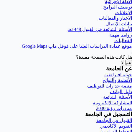
الأدلة الإجرائية
توصيف البرامج
الإعلانات
الاخبار والفعاليات
بيانات الإتصال
الأسئلة الشائعة في القبول 1448هـ
روابط مهمة
الفعاليات
موقع عمادة الدراسات العليا على قوقل ماب Google Maps
هل كانت هذه الصفحة مفيدة؟
نعم
لا
عن الجامعة
جولة افتراضية
الأنظمة واللوائح
منصة جدارات للتوظيف
دليل الهاتف
الأسئلة الشائعة
المشاركة الإلكترونية
مبادرات رؤية 2030
التسجيل في الجامعة
القبول في الجامعة
التقويم الأكاديمي
الخطط الدراسية