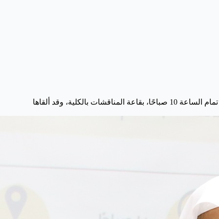
أقامت كلية القران الكريم لقاءً بعنوان: أثر تعليم القرآن في تعزيز الأمن الفكري، في يوم الاثنين الموافق 4 / 4 / 1446هـ، في تمام الساعة 10 صباحًا، بقاعة المناقشات بالكلية، وقد ألقاها