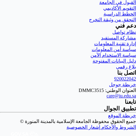
القبول في الجامعة
التقويم الأكاديمي
الخطط الدراسية
التحقق من وثيقة التخرج
دعم فني
نظام تواصل
مشاركة المستفيد
إدارة تقنية المعلومات
سياسة أمن المعلومات
سياسة الاستخدام الآمن
دليل البيانات المفتوحة
بلاغ رقمي
اتصل بنا
920022042
خريطة جوجل
العنوان الوطني: DMMC3515
care@iu.edu.sa
تابعنا
تطبيق الجوال
خريطة الموقع
جميع الحقوق محفوظة الجامعة الإسلامية بالمدينة المنورة ©
الشروط والأحكام
إشعار الخصوصية