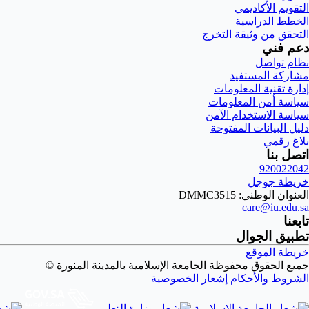
التقويم الأكاديمي
الخطط الدراسية
التحقق من وثيقة التخرج
دعم فني
نظام تواصل
مشاركة المستفيد
إدارة تقنية المعلومات
سياسة أمن المعلومات
سياسة الاستخدام الآمن
دليل البيانات المفتوحة
بلاغ رقمي
اتصل بنا
920022042
خريطة جوجل
العنوان الوطني: DMMC3515
care@iu.edu.sa
تابعنا
تطبيق الجوال
خريطة الموقع
جميع الحقوق محفوظة الجامعة الإسلامية بالمدينة المنورة ©
الشروط والأحكام
إشعار الخصوصية