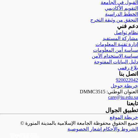
القبول في الجامعة
التقويم الأكاديمي
الخطط الدراسية
التحقق من وثيقة التخرج
دعم فني
نظام تواصل
مشاركة المستفيد
إدارة تقنية المعلومات
سياسة أمن المعلومات
سياسة الاستخدام الآمن
دليل البيانات المفتوحة
بلاغ رقمي
اتصل بنا
920022042
خريطة جوجل
العنوان الوطني: DMMC3515
care@iu.edu.sa
تابعنا
تطبيق الجوال
خريطة الموقع
جميع الحقوق محفوظة الجامعة الإسلامية بالمدينة المنورة ©
الشروط والأحكام
إشعار الخصوصية