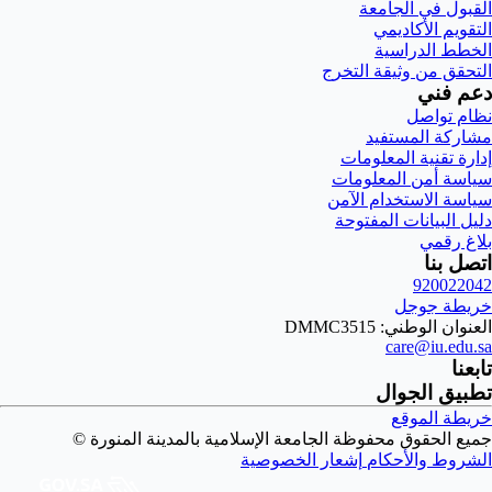
القبول في الجامعة
التقويم الأكاديمي
الخطط الدراسية
التحقق من وثيقة التخرج
دعم فني
نظام تواصل
مشاركة المستفيد
إدارة تقنية المعلومات
سياسة أمن المعلومات
سياسة الاستخدام الآمن
دليل البيانات المفتوحة
بلاغ رقمي
اتصل بنا
920022042
خريطة جوجل
العنوان الوطني: DMMC3515
care@iu.edu.sa
تابعنا
تطبيق الجوال
خريطة الموقع
جميع الحقوق محفوظة الجامعة الإسلامية بالمدينة المنورة ©
الشروط والأحكام
إشعار الخصوصية