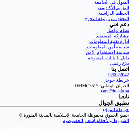
القبول في الجامعة
التقويم الأكاديمي
الخطط الدراسية
التحقق من وثيقة التخرج
دعم فني
نظام تواصل
مشاركة المستفيد
إدارة تقنية المعلومات
سياسة أمن المعلومات
سياسة الاستخدام الآمن
دليل البيانات المفتوحة
بلاغ رقمي
اتصل بنا
920022042
خريطة جوجل
العنوان الوطني: DMMC3515
care@iu.edu.sa
تابعنا
تطبيق الجوال
خريطة الموقع
جميع الحقوق محفوظة الجامعة الإسلامية بالمدينة المنورة ©
الشروط والأحكام
إشعار الخصوصية