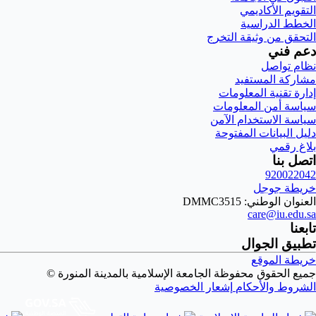
التقويم الأكاديمي
الخطط الدراسية
التحقق من وثيقة التخرج
دعم فني
نظام تواصل
مشاركة المستفيد
إدارة تقنية المعلومات
سياسة أمن المعلومات
سياسة الاستخدام الآمن
دليل البيانات المفتوحة
بلاغ رقمي
اتصل بنا
920022042
خريطة جوجل
العنوان الوطني: DMMC3515
care@iu.edu.sa
تابعنا
تطبيق الجوال
خريطة الموقع
جميع الحقوق محفوظة الجامعة الإسلامية بالمدينة المنورة ©
الشروط والأحكام
إشعار الخصوصية