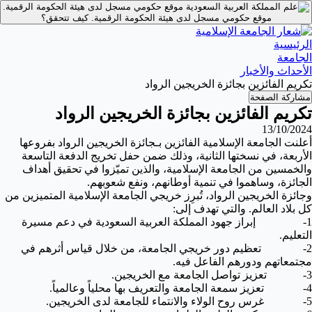
موقع حكومي مسجل لدى هيئة الحكومة الرقمية.
موقع حكومي مسجل لدى هيئة الحكومة الرقمية.
كيف تتحقق؟
الرئيسية
الجامعة
الأحداث والأخبار
تكريم الفائزين بجائزة الخريجين الرواد
مشاركة الصفحة
تكريم الفائزين بجائزة الخريجين الرواد
13/10/2024
أعلنت الجامعة الإسلامية الفائزين بـجائزة الخريجين الرواد بفروعها
الأربعة، في نسختها الثانية، وذلك ضمن حفل تخريج الدفعة التاسعة
والخمسين من ‎الجامعة الإسلامية، والذين تميّزوا في تحقيق أهداف
الجائزة، وساهموا في تنمية أوطانهم، ونفع شعوبهم.
وجائزة الخريجين الرواد، تُبرِز خريجي ‎الجامعة الإسلامية المتميزين من
كل بلاد العالم. والتي تهدف إلى:
1- إبراز جهود المملكة العربية السعودية في دعم مسيرة
التعليم.
2- تعظيم دور خريجي الجامعة، من خلال قياس أثرهم في
مجتمعاتهم ودورهم الفاعل فيه.
3- تعزيز تواصل الجامعة مع الخريجين.
4- تعزيز سمعة الجامعة والتعريف بها محلياً وعالمياً.
5- غرس روح الولاء والانتماء للجامعة لدى الخريجين.