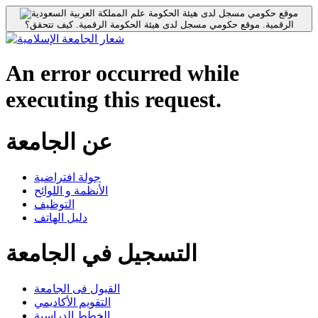
موقع حكومي مسجل لدى هيئة الحكومة
الرقمية.
موقع حكومي مسجل لدى هيئة الحكومة الرقمية.
كيف تتحقق؟
An error occurred while
executing this request.
عن الجامعة
جولة افتراضية
الأنظمة و اللوائح
التوظيف
دليل الهاتف
التسجيل في الجامعة
القبول فى الجامعة
التقويم الأكاديمي
الخطط الدراسية