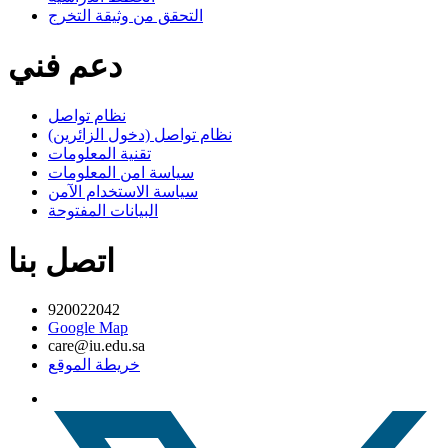
التحقق من وثيقة التخرج
دعم فني
نظام تواصل
نظام تواصل (دخول الزائرين)
تقنية المعلومات
سياسة امن المعلومات
سياسة الاستخدام الآمن
البيانات المفتوحة
اتصل بنا
920022042
Google Map
care@iu.edu.sa
خريطة الموقع