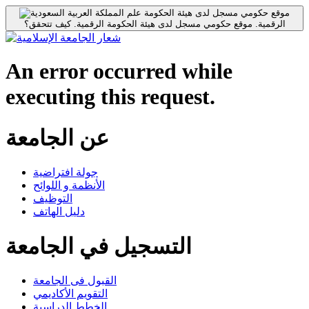
موقع حكومي مسجل لدى هيئة الحكومة
الرقمية.
موقع حكومي مسجل لدى هيئة الحكومة الرقمية.
كيف تتحقق؟
An error occurred while
executing this request.
عن الجامعة
جولة افتراضية
الأنظمة و اللوائح
التوظيف
دليل الهاتف
التسجيل في الجامعة
القبول فى الجامعة
التقويم الأكاديمي
الخطط الدراسية