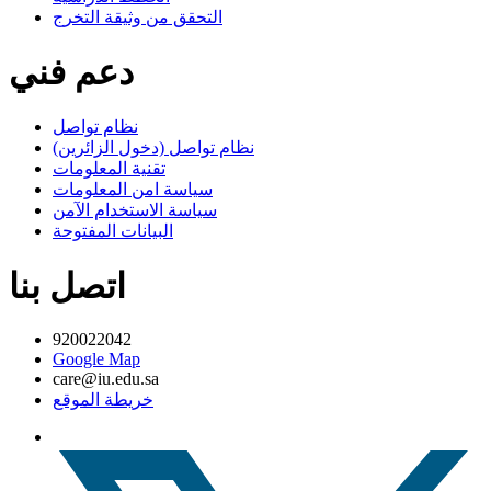
التحقق من وثيقة التخرج
دعم فني
نظام تواصل
نظام تواصل (دخول الزائرين)
تقنية المعلومات
سياسة امن المعلومات
سياسة الاستخدام الآمن
البيانات المفتوحة
اتصل بنا
920022042
Google Map
care@iu.edu.sa
خريطة الموقع