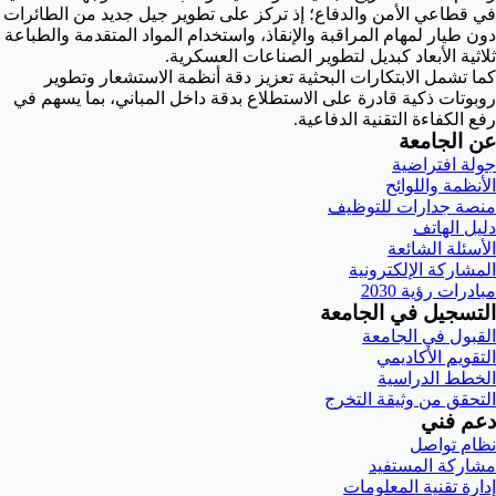
في قطاعي الأمن والدفاع؛ إذ تركز على تطوير جيل جديد من الطائرات
دون طيار لمهام المراقبة والإنقاذ، واستخدام المواد المتقدمة والطباعة
ثلاثية الأبعاد كبديل لتطوير الصناعات العسكرية.
كما تشمل الابتكارات البحثية تعزيز دقة أنظمة الاستشعار وتطوير
روبوتات ذكية قادرة على الاستطلاع بدقة داخل المباني، بما يسهم في
رفع الكفاءة التقنية الدفاعية.
عن الجامعة
جولة افتراضية
الأنظمة واللوائح
منصة جدارات للتوظيف
دليل الهاتف
الأسئلة الشائعة
المشاركة الإلكترونية
مبادرات رؤية 2030
التسجيل في الجامعة
القبول في الجامعة
التقويم الأكاديمي
الخطط الدراسية
التحقق من وثيقة التخرج
دعم فني
نظام تواصل
مشاركة المستفيد
إدارة تقنية المعلومات