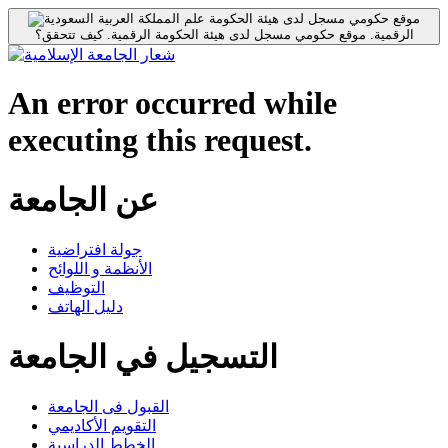
موقع حكومي مسجل لدى هيئة الحكومة
الرقمية.
موقع حكومي مسجل لدى هيئة الحكومة الرقمية.
كيف تتحقق؟
An error occurred while
executing this request.
عن الجامعة
جولة افتراضية
الأنظمة و اللوائح
التوظيف
دليل الهاتف
التسجيل في الجامعة
القبول فى الجامعة
التقويم الأكاديمي
الخطط الدراسية