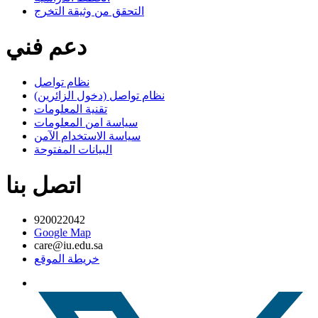
التحقق من وثيقة التخرج
دعم فني
نظام تواصل
نظام تواصل (دخول الزائرين)
تقنية المعلومات
سياسة امن المعلومات
سياسة الاستخدام الآمن
البيانات المفتوحة
اتصل بنا
920022042
Google Map
care@iu.edu.sa
خريطة الموقع