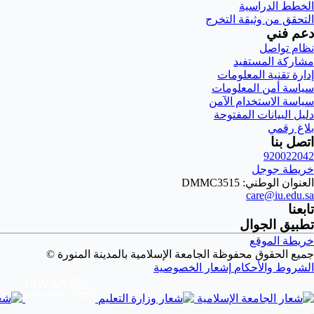
الخطط الدراسية
التحقق من وثيقة التخرج
دعم فني
نظام تواصل
مشاركة المستفيد
إدارة تقنية المعلومات
سياسة أمن المعلومات
سياسة الاستخدام الآمن
دليل البيانات المفتوحة
بلاغ رقمي
اتصل بنا
920022042
خريطة جوجل
العنوان الوطني: DMMC3515
care@iu.edu.sa
تابعنا
تطبيق الجوال
خريطة الموقع
جميع الحقوق محفوظة الجامعة الإسلامية بالمدينة المنورة ©
الشروط والأحكام
إشعار الخصوصية