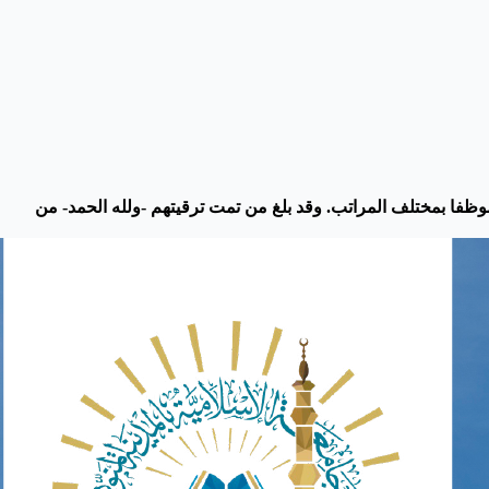
يس الجامعة الإسلامية د. صالح بن علي العقلا، بالتهنئة للموظفين الذين تمت ترقيتهم للفترة الخامسة من العام الحالي، وعددهم (14) موظفا بمختلف المراتب. وقد بلغ من تمت ترقيتهم -ولله الحمد- من