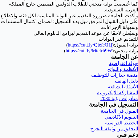
كما خُصصت بوابة منحتي للطلاب الدوليين المقيمين خارج المملكة
العربية السعودية.
وأكدت الجامعة ضرورة التقديم عبر البوابة المناسبة لكل فئة، والاطلاع
على دليل القبول المرفق قبل بدء التسجيل؛ لضمان اكتمال المستندات
وسهولة الإجراءات.
وسيُعلن لاحقًا عن موعد التقديم لبرامج الدبلوم العالي.
للتقديم عبر البوابات:
بوابة القبول:(
https://cutt.ly/QtefeQ1j
)
بوابة منحتي:(
https://cutt.ly/Mtefrh9W
)
عن الجامعة
جولة افتراضية
الأنظمة واللوائح
منصة جدارات للتوظيف
دليل الهاتف
الأسئلة الشائعة
المشاركة الإلكترونية
مبادرات رؤية 2030
التسجيل في الجامعة
القبول في الجامعة
التقويم الأكاديمي
الخطط الدراسية
التحقق من وثيقة التخرج
دعم فني