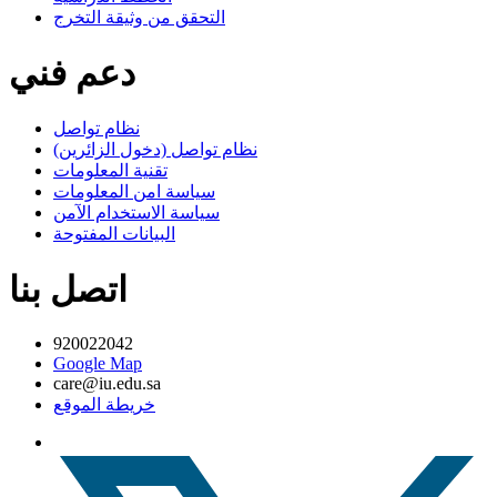
التحقق من وثيقة التخرج
دعم فني
نظام تواصل
نظام تواصل (دخول الزائرين)
تقنية المعلومات
سياسة امن المعلومات
سياسة الاستخدام الآمن
البيانات المفتوحة
اتصل بنا
920022042
Google Map
care@iu.edu.sa
خريطة الموقع