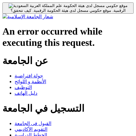
موقع حكومي مسجل لدى هيئة الحكومة
الرقمية.
موقع حكومي مسجل لدى هيئة الحكومة الرقمية.
كيف تتحقق؟
An error occurred while
executing this request.
عن الجامعة
جولة افتراضية
الأنظمة و اللوائح
التوظيف
دليل الهاتف
التسجيل في الجامعة
القبول فى الجامعة
التقويم الأكاديمي
الخطط الدراسية