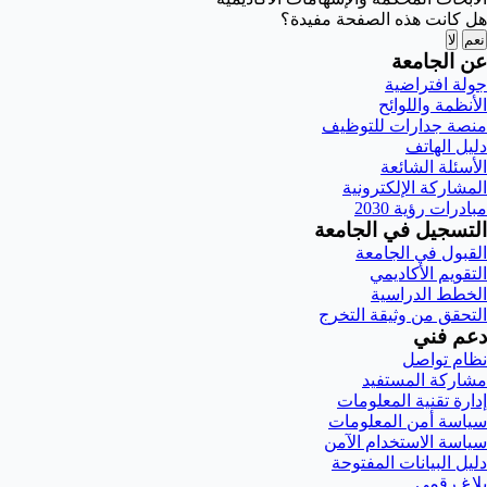
هل كانت هذه الصفحة مفيدة؟
نعم
لا
عن الجامعة
جولة افتراضية
الأنظمة واللوائح
منصة جدارات للتوظيف
دليل الهاتف
الأسئلة الشائعة
المشاركة الإلكترونية
مبادرات رؤية 2030
التسجيل في الجامعة
القبول في الجامعة
التقويم الأكاديمي
الخطط الدراسية
التحقق من وثيقة التخرج
دعم فني
نظام تواصل
مشاركة المستفيد
إدارة تقنية المعلومات
سياسة أمن المعلومات
سياسة الاستخدام الآمن
دليل البيانات المفتوحة
بلاغ رقمي