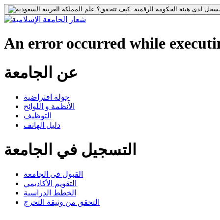
جل لدى هيئة الحكومة الرقمية.
كيف تتحقق؟
An error occurred while executin
عن الجامعة
جولة افتراضية
الأنظمة و اللوائح
التوظيف
دليل الهاتف
التسجيل في الجامعة
القبول فى الجامعة
التقويم الأكاديمي
الخطط الدراسية
التحقق من وثيقة التخرج