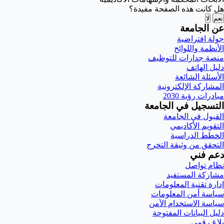
هل كانت هذه الصفحة مفيدة؟
نعم
لا
عن الجامعة
جولة افتراضية
الأنظمة واللوائح
منصة جدارات للتوظيف
دليل الهاتف
الأسئلة الشائعة
المشاركة الإلكترونية
مبادرات رؤية 2030
التسجيل في الجامعة
القبول في الجامعة
التقويم الأكاديمي
الخطط الدراسية
التحقق من وثيقة التخرج
دعم فني
نظام تواصل
مشاركة المستفيد
إدارة تقنية المعلومات
سياسة أمن المعلومات
سياسة الاستخدام الآمن
دليل البيانات المفتوحة
بلاغ رقمي