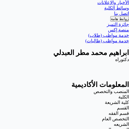
الأخبار والإعلانات
وسائط الكلية
اتصل بنا
روابط هامة
جائزة التميز
منصة إكس
خدمة مواظب (طلاب)
خدمة مواظب (طالبات)
ابراهيم محمد مطر العبدلي
دكتوراه
المعلومات الأكاديمية
المنصب والتخصص
الكلية
كلية الشريعة
القسم
قسم الفقه
التخصص العام
الشريعه